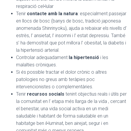
respiració cel•lular
Tenir
contacte amb la natura
: especialment passejar
en llocs de bosc (banys de bosc, tradició japonesa
anomenada Shinrinyoku), ajuda a rebaixar els nivells d’
estrès, l’ ansietat, l’ insomni i l’ estat depressiu. També
s’ ha demostrat que pot millora l’ obesitat, la diabetis i
la hipertensió arterial.
Controlar adequadament
la hipertensió
i les
malalties cròniques.
Si és possible tractar el dolor crònic o altres
patologies no greus amb teràpies poc
intervencionistes o complementàries.
Tenir
recursos socials
tenint objectius reals i útils per
la comunitat en l’ etapa més llarga de la vida , cercant
el benestar, una vida social activa en un medi
saludable i habitant de forma saludable en un
habitatge ben il•luminat, ben airejat, segur i en
comunitat més o menys propera.