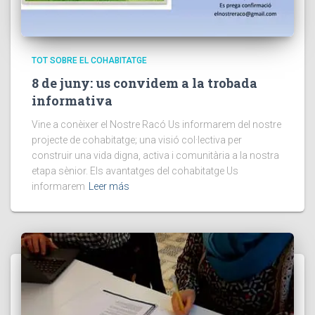
TOT SOBRE EL COHABITATGE
8 de juny: us convidem a la trobada
informativa
Vine a conèixer el Nostre Racó Us informarem del nostre
projecte de cohabitatge; una visió col·lectiva per
construir una vida digna, activa i comunitària a la nostra
etapa sènior. Els avantatges del cohabitatge Us
informarem
Leer más