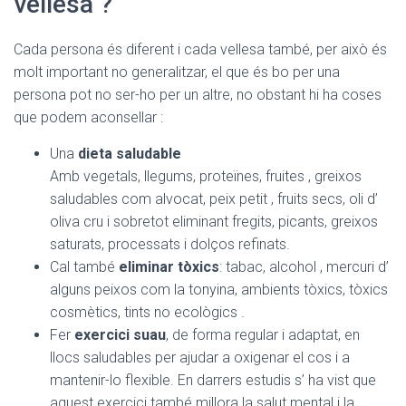
vellesa ?
Cada persona és diferent i cada vellesa també, per això és
molt important no generalitzar, el que és bo per una
persona pot no ser-ho per un altre, no obstant hi ha coses
que podem aconsellar :
Una
dieta saludable
Amb vegetals, llegums, proteïnes, fruites , greixos
saludables com alvocat, peix petit , fruits secs, oli d’
oliva cru i sobretot eliminant fregits, picants, greixos
saturats, processats i dolços refinats.
Cal també
eliminar tòxics
: tabac, alcohol , mercuri d’
alguns peixos com la tonyina, ambients tòxics, tòxics
cosmètics, tints no ecològics .
Fer
exercici suau
, de forma regular i adaptat, en
llocs saludables per ajudar a oxigenar el cos i a
mantenir-lo flexible. En darrers estudis s’ ha vist que
aquest exercici també millora la salut mental i la