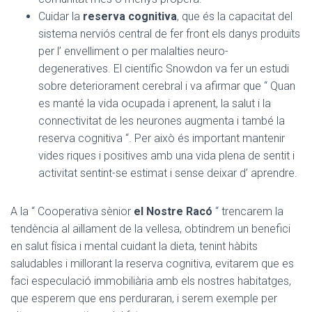
Cuidar la
reserva cognitiva
, que és la capacitat del
sistema nerviós central de fer front els danys produïts
per l’ envelliment o per malalties neuro-
degeneratives. El científic Snowdon va fer un estudi
sobre deteriorament cerebral i va afirmar que “ Quan
es manté la vida ocupada i aprenent, la salut i la
connectivitat de les neurones augmenta i també la
reserva cognitiva “. Per això és important mantenir
vides riques i positives amb una vida plena de sentit i
activitat sentint-se estimat i sense deixar d’ aprendre.
A la “ Cooperativa sènior
el Nostre Racó
“ trencarem la
tendència al aïllament de la vellesa, obtindrem un benefici
en salut física i mental cuidant la dieta, tenint hàbits
saludables i millorant la reserva cognitiva, evitarem que es
faci especulació immobiliària amb els nostres habitatges,
que esperem que ens perduraran, i serem exemple per