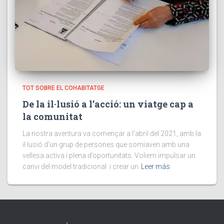
TOT SOBRE EL COHABITATGE
De la il·lusió a l’acció: un viatge cap a
la comunitat
La nostra aventura va començar a l’abril del 2021, amb la
il·lusió d’un grup de persones que somiaven amb una
vellesa activa i plena d’oportunitats. Voliem impulsar un
canvi del model tradicional i crear un
Leer más