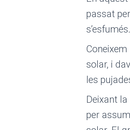
passat pe
s’esfumés
Coneixem u
solar, i d
les pujade
Deixant la
per assumir