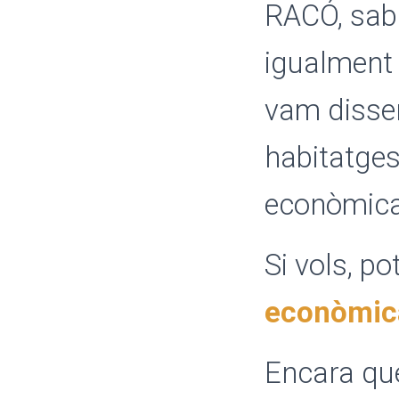
RACÓ, sabi
igualment
vam dissen
habitatges
econòmic
Si vols, p
econòmic
Encara que