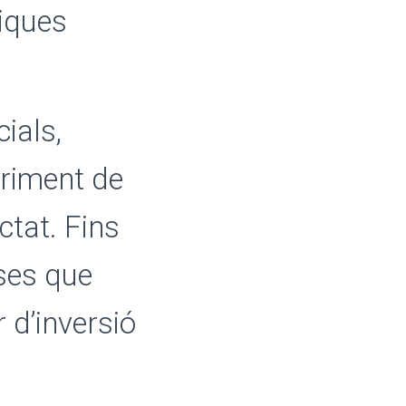
iques
ials,
ariment de
ctat. Fins
ses que
r d’inversió