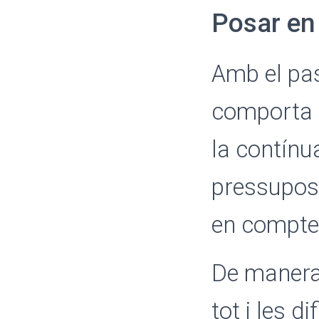
Posar en
Amb el pas
comporta 
la contínu
pressupost 
en compte 
De manera
tot i les d