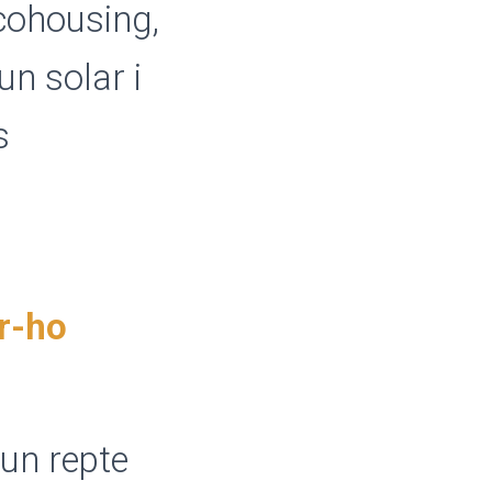
 cohousing,
n solar i
s
r-ho
un repte