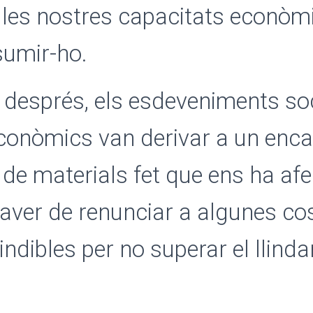
 les nostres capacitats econòm
sumir-ho.
després, els esdeveniments soc
 econòmics van derivar a un enc
de materials fet que ens ha afe
haver de renunciar a algunes co
ndibles per no superar el llinda