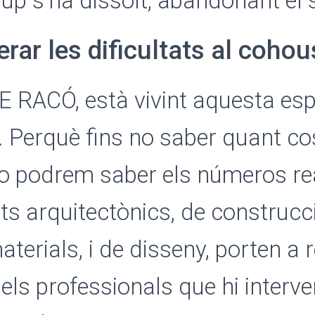
grup s’ha dissolt, abandonant el
ar les dificultats al cohou
 RACÓ, està vivint aquesta esp
 Perquè fins no saber quant cos
no podrem saber els números real
s arquitectònics, de construcci
terials, i de disseny, porten a r
ls professionals que hi interve