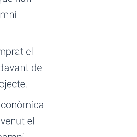
omni
mprat el
 davant de
ojecte.
 econòmica
 venut el