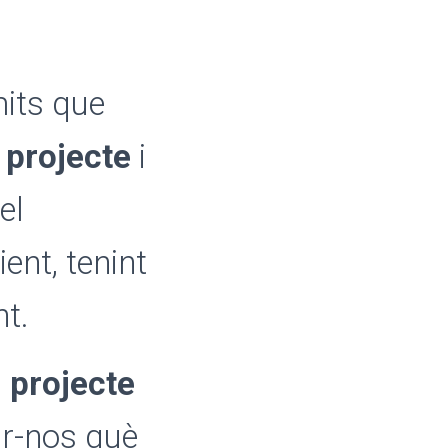
mits que
 projecte
i
el
ient, tenint
t.
l projecte
tar-nos què