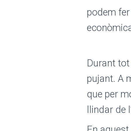
podem fer
econòmica
Durant tot
pujant. A 
que per mo
llindar de 
En aquest