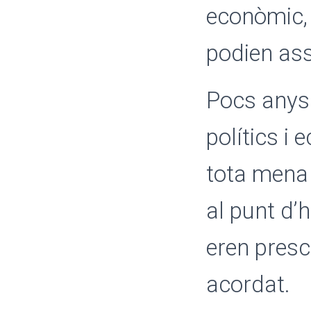
econòmic,
podien as
Pocs anys 
polítics i
tota mena 
al punt d’
eren presci
acordat.