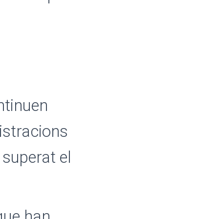
ntinuen
istracions
 superat el
que han