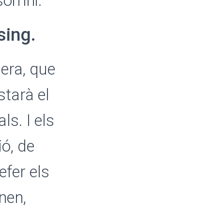
 somni.
sing.
era, que
tarà el
s. I els
ó, de
efer els
nen,