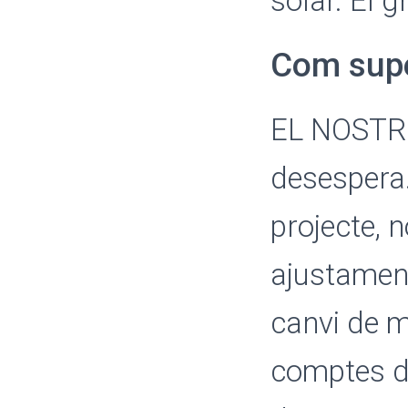
solar. El 
Com super
EL NOSTRE
desespera.
projecte, 
ajustament
canvi de ma
comptes de