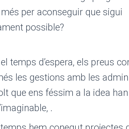
 més per aconseguir que sigui
ment possible?
 el temps d’espera, els preus co
més les gestions amb les admin
lt que ens féssim a la idea han
l’imaginable, .
 temps hem conegut projectes 