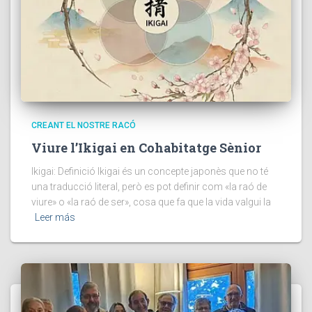
CREANT EL NOSTRE RACÓ
Viure l’Ikigai en Cohabitatge Sènior
Ikigai: Definició Ikigai és un concepte japonès que no té
una traducció literal, però es pot definir com «la raó de
viure» o «la raó de ser», cosa que fa que la vida valgui la
Leer más