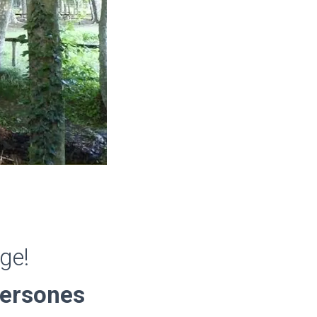
ge!
ersones