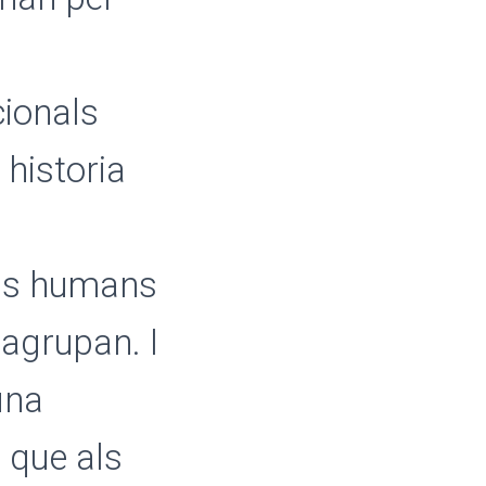
cionals
 historia
ups humans
 agrupan. I
una
 que als