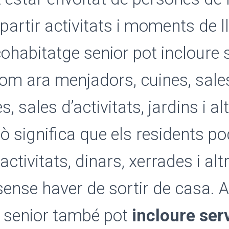
partir activitats i moments de l
cohabitatge senior pot incloure 
m ara menjadors, cuines, sales
s, sales d’activitats, jardins i al
xò significa que els residents p
ctivitats, dinars, xerrades i alt
 sense haver de sortir de casa. A
 senior també pot
incloure ser