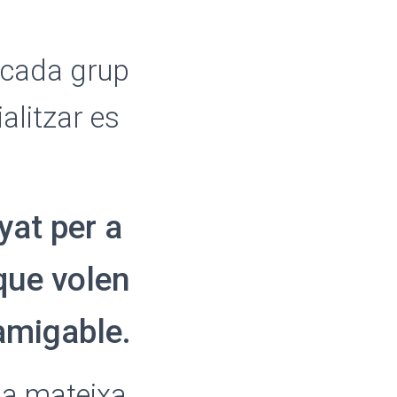
ò cada grup
ialitzar es
yat per a
que volen
 amigable.
 la mateixa