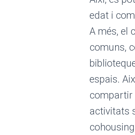
edat i com
A més, el 
comuns, co
biblioteque
espais. Ai
compartir a
activitats
cohousing