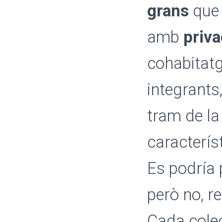
grans
que 
amb
priva
cohabitatg
integrant
tram de la
caracterís
Es podría 
però no, re
Cada colect