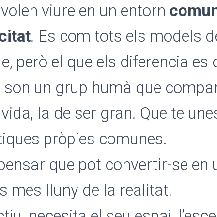
volen viure en un entorn
comuni
citat
. Es com tots els models d
e, però el que els diferencia es 
s, son un grup humà que compar
 vida, la de ser gran. Que te une
tiques pròpies comunes.
pensar que pot convertir-se en 
s mes lluny de la realitat.
iu, necesita el seu espai, l’esce