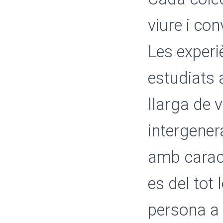
viure i co
Les experi
estudiats 
llarga de 
intergener
amb caract
es del tot
persona a 