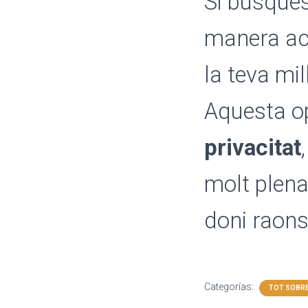
Si busques
manera act
la teva mil
Aquesta o
privacitat
molt plena
doni raons
Categorías:
TOT SOBRE