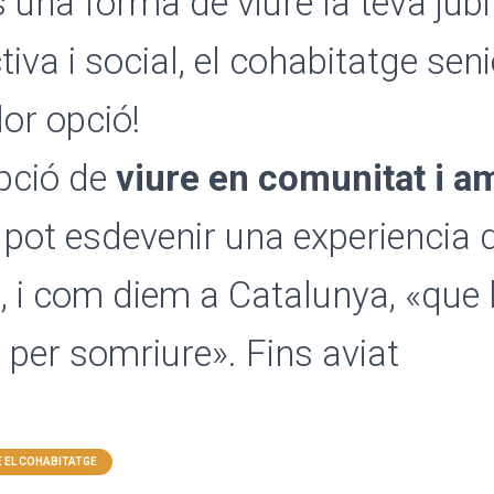
 una forma de viure la teva jubi
iva i social, el cohabitatge seni
lor opció!
pció de
viure en comunitat i a
, pot esdevenir una experiencia 
, i com diem a Catalunya, «que 
 per somriure». Fins aviat
 EL COHABITATGE