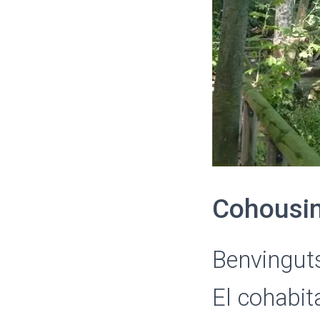
Cohousin
Benvinguts
El cohabit