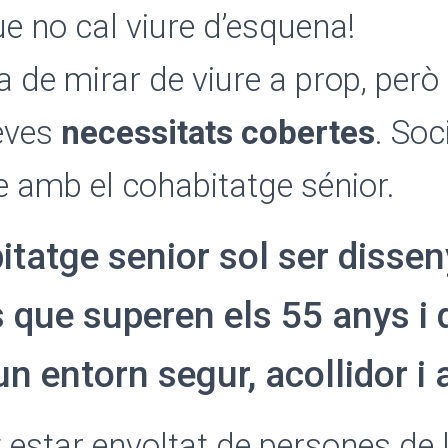
ue no cal viure d’esquena!
a de mirar de viure a prop, per
eves
necessitats cobertes
. Soc
 amb el cohabitatge sénior.
itatge senior sol ser dissen
 que superen els 55 anys i 
un entorn segur, acollidor i
ot estar envoltat de persones de