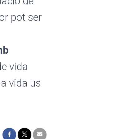
lació de
or pot ser
mb
de vida
la vida us