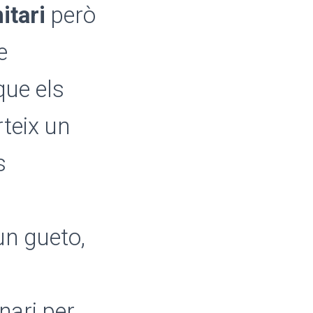
tari
però
e
que els
teix un
s
un gueto,
nari per