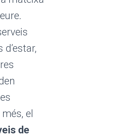
leure.
serveis
 d’estar,
tres
oden
res
 més, el
veis de