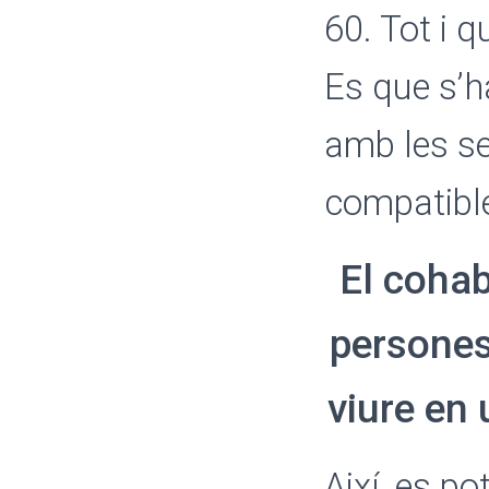
60. Tot i q
Es que s’h
amb les s
compatible
El cohab
persones
viure en 
Així, es p