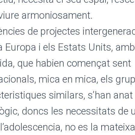
nviure armoniosament.
ències de projectes intergenera
a Europa i els Estats Units, amb
vida, que habien començat sent
acionals, mica en mica, els gr
eristiques similars, s’han anat
 lògic, doncs les necessitats de 
l’adolescencia, no es la mateixa