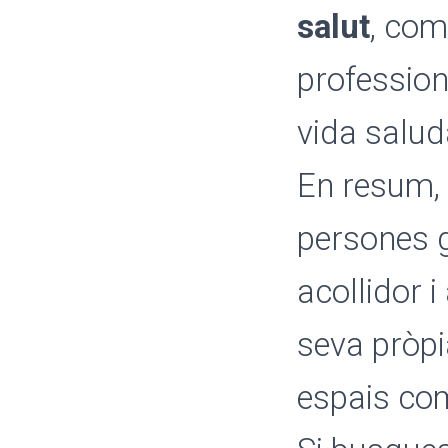
salut
, com
profession
vida saluda
En resum, 
persones g
acollidor i
seva pròpi
espais com