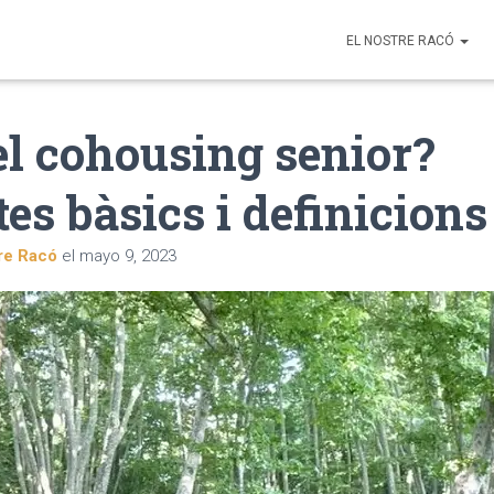
EL NOSTRE RACÓ
el cohousing senior?
es bàsics i definicions
re Racó
el
mayo 9, 2023