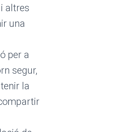
i altres
ir una
ó per a
rn segur,
tenir la
 compartir